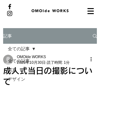
記事
全ての記事
OMOIde WORKS
全ての記事
2025年10月30日
読了時間: 1分
成人式当日の撮影につい
写真
デザイン
て