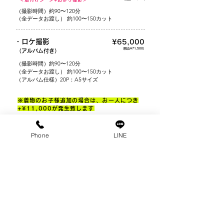
（撮影時間）約90〜120分
（全データお渡し） 約100〜150カット
・ロケ撮影
¥65,000
(税込¥71,500)
（アルバム付き）
（撮影時間）約90〜120分
（全データお渡し） 約100〜150カット
​（アルバム仕様）20P：A5サイズ
※着物のお子様追加の場合は、お一人につき
+¥11,000が発生致します
Phone
LINE
※ロケ撮影にスタジオ撮影を追加の場合,+¥27,500で
撮影致します。
※ロケ撮影は遠方の場合、別途出張費を頂戴いたします。※ロ
ケ撮影は、撮影場所が増える場合、2箇所目以降¥11,000/30
分の料金が発生致します。
※２家族以上で撮影をご希望の場合、別途お見積もり致しま
す。