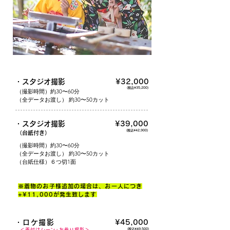
・スタジオ撮影
¥32,000
(税込¥35,200)
（撮影時間）約30〜60分
（全データお渡し） 約30〜50カット
・スタジオ撮影
¥39,000
(税込¥42,900)
（台紙付き）
（撮影時間）約30〜60分
（全データお渡し） 約30〜50カット
​（台紙仕様）６つ切1面
※着物のお子様追加の場合は、お一人につき
+¥11,000が発生致します
・ロケ撮影
¥45,000
＜着付けシーン+お参り撮影＞
(税込¥49,500)