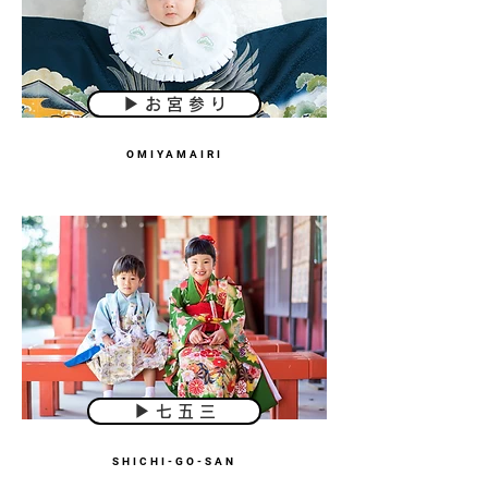
▶︎ お 宮 参 り
OMIYAMAIRI
▶︎ 七 五 三
SHICHI-GO-SAN